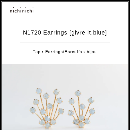
N1720 Earrings [givre lt.blue]
Top
›
Earrings/Earcuffs
›
bijou