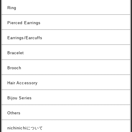
Ring
Pierced Earrings
Earrings/Earcuffs
Bracelet
Brooch
Hair Accessory
Bijou Series
Others
nichinichiについて