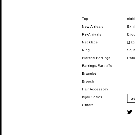
Top
nic
New Arrivals
Exhi
Re-Arrivals
Bi
Necklace
はじ
Ring
Sq
Pierced Earrings
Do
Earrings/Earcuffs
Bracelet
Brooch
Hair Accessory
Bijou Series
Others