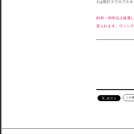
Aは現行スワロフスキ
約40～80年以上経
見られます。ヴィン
この