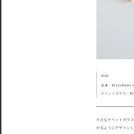
size
全体：約12x9mm
ナベットガラス：約6
小さなナベットガラ
がるようにデザイン