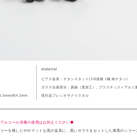
material
ピアス金具：チタンスタッド(JIS規格 1種 純チタン)
ガラス台座部分：真鍮（黒加工）, プラスチック＋アルミ
5mm/約4.2mm
現行品プレシオサクリスタル
、アルコール消毒の使用はお控えください◆
サリーを模したややマットな黒の金具に、黒いガラスをセットした漆黒のシリー