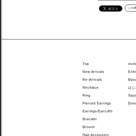
この
Top
nic
New Arrivals
Exhi
Re-Arrivals
Bi
Necklace
はじ
Ring
Sq
Pierced Earrings
Do
Earrings/Earcuffs
Bracelet
Brooch
Hair Accessory