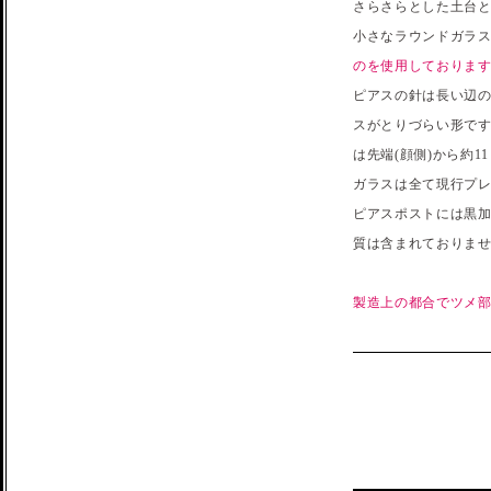
さらさらとした土台
小さなラウンドガラ
のを使用しております
ピアスの針は長い辺の
スがとりづらい形で
は先端(顔側)から約
ガラスは全て現行プ
ピアスポストには黒加
質は含まれておりませ
製造上の都合でツメ