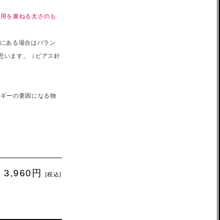
実用を兼ねる太さのも
りにある場合はバラン
思います。（ピアス針
ルギーの要因になる物
3,960円
[税込]