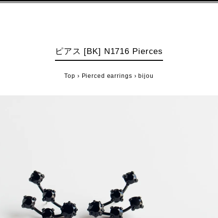
ピアス [BK] N1716 Pierces
Top
›
Pierced earrings
›
bijou