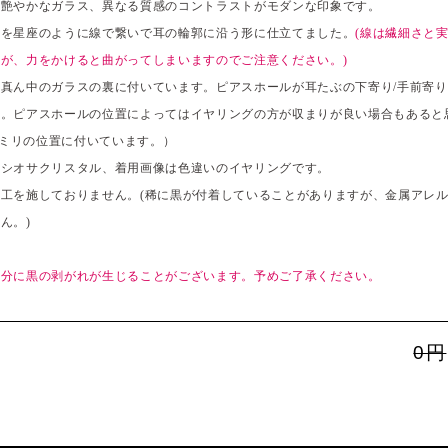
と艶やかなガラス、異なる質感のコントラストがモダンな印象です。
スを星座のように線で繋いで耳の輪郭に沿う形に仕立てました。
(線は繊細さと
が、力をかけると曲がってしまいますのでご注意ください。)
真ん中のガラスの裏に付いています。ピアスホールが耳たぶの下寄り/手前寄
す。ピアスホールの位置によってはイヤリングの方が収まりが良い場合もあると
11ミリの位置に付いています。）
レシオサクリスタル、着用画像は色違いのイヤリングです。
工を施しておりません。(稀に黒が付着していることがありますが、金属アレ
ん。)
部分に黒の剥がれが生じることがございます。予めご了承ください。
0円