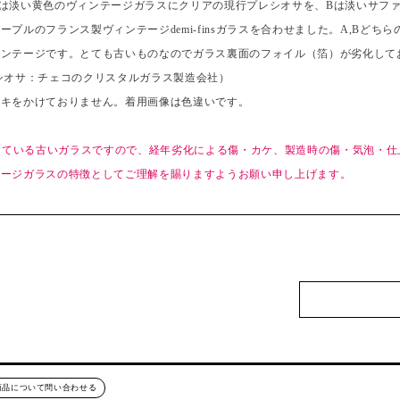
は淡い黄色のヴィンテージガラスにクリアの現行プレシオサを、Bは淡いサフ
プルのフランス製ヴィンテージdemi-finsガラスを合わせました。A,Bどち
ィンテージです。とても古いものなのでガラス裏面のフォイル（箔）が劣化して
シオサ：チェコのクリスタルガラス製造会社）
ッキをかけておりません。着用画像は色違いです。
過している古いガラスですので、経年劣化による傷・カケ、製造時の傷・気泡・
テージガラスの特徴としてご理解を賜りますようお願い申し上げます。
商品について問い合わせる