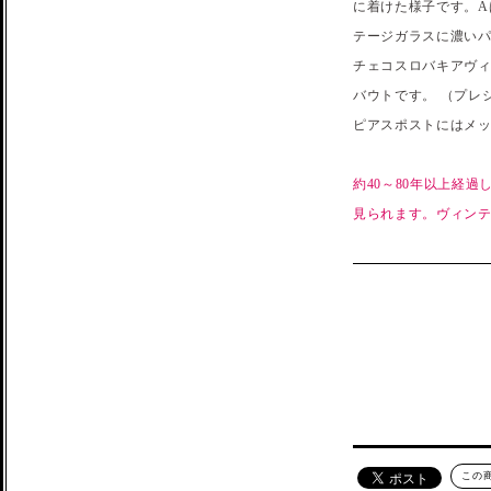
に着けた様子です。A
テージガラスに濃いパー
チェコスロバキアヴ
バウトです。 （プレ
ピアスポストにはメ
約40～80年以上経
見られます。ヴィン
この