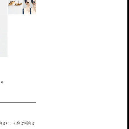
ッキ
向きに、右側は縦向き