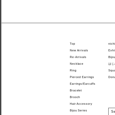
Top
nic
New Arrivals
Exhi
Re-Arrivals
Bi
Necklace
はじ
Ring
Sq
Pierced Earrings
Do
Earrings/Earcuffs
Bracelet
Brooch
Hair Accessory
Bijou Series