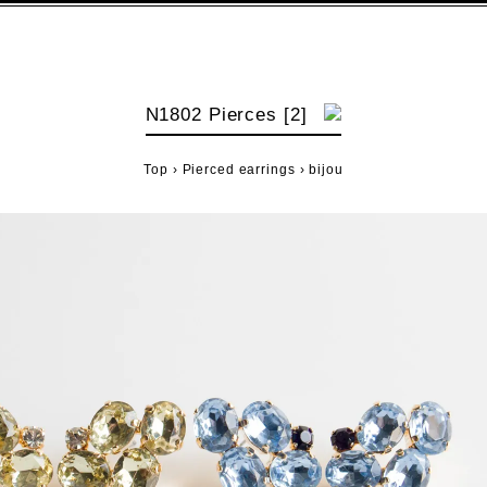
N1802 Pierces [2]
Top
›
Pierced earrings
›
bijou