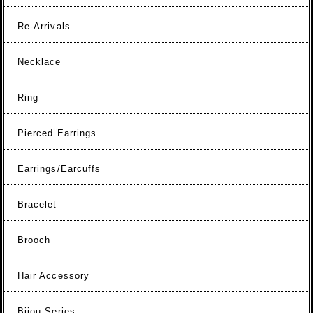
Re-Arrivals
Necklace
Ring
Pierced Earrings
Earrings/Earcuffs
Bracelet
Brooch
Hair Accessory
Bijou Series