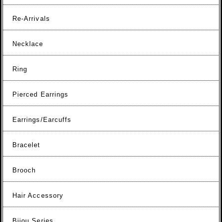
Re-Arrivals
Necklace
Ring
Pierced Earrings
Earrings/Earcuffs
Bracelet
Brooch
Hair Accessory
Bijou Series