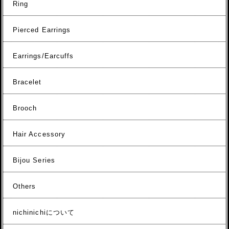
Ring
Pierced Earrings
Earrings/Earcuffs
Bracelet
Brooch
Hair Accessory
Bijou Series
Others
nichinichiについて