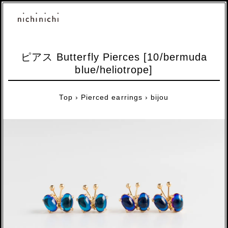
ピアス Butterfly Pierces [10/bermuda
blue/heliotrope]
Top
›
Pierced earrings
›
bijou