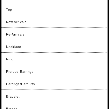
Top
New Arrivals
Re-Arrivals
Necklace
Ring
Pierced Earrings
Earrings/Earcuffs
Bracelet
Brooch