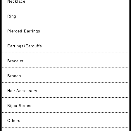
Necklace
Ring
Pierced Earrings
Earrings/Earcuffs
Bracelet
Brooch
Hair Accessory
Bijou Series
Others