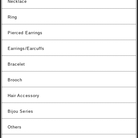
Necklace
Ring
Pierced Earrings
Earrings/Earcuffs
Bracelet
Brooch
Hair Accessory
Bijou Series
Others