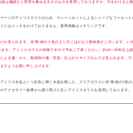
(
線は繊細さと実用を兼ねる太さのものを使用しておりますが、力をかけると
ンテージのアイリスガラスのため、マシーンカットによるシャープなファセット
ストにはメッキをかけておりません。着用画像はイヤリングです。
けが見られます。赤/青/緑の３色の入り方にはかなり個体差がございます。い
います。アイリスガラスの特徴ですので予めご了承ください。約40～80年以上
化による傷・カケ、製造時の傷・気泡・仕上がりサイズのムラが見られます。ヴ
りますようお願い申し上げます。
アイリス水晶という虹色に輝く水晶を模した、クリアガラスに赤/青/緑の3色
ツのアクセサリー倉庫から譲り受けた古いアイリスガラスを使用しております。