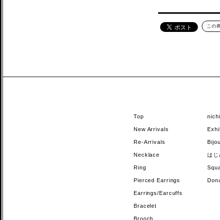
この
Top
nic
New Arrivals
Exhi
Re-Arrivals
Bi
Necklace
はじ
Ring
Sq
Pierced Earrings
Do
Earrings/Earcuffs
Bracelet
Brooch