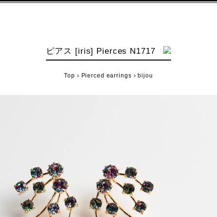
ピアス [iris] Pierces N1717
Top
›
Pierced earrings
›
bijou