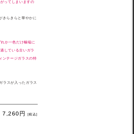
曲がってしまいますの
がきらきらと華やかに
ずれか一色だけ極端に
経過している古いガラ
ィンテージガラスの特
のガラスが入ったガラス
7,260円
[税込]