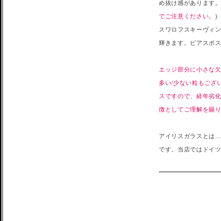
め抜け感があります。
でご注意ください。
)
スワロフスキーヴィ
輝きます。ピアスポ
エッジ部分に小さな欠
多い/少ない粒もござ
スですので、経年劣
徴としてご理解を賜
アイリスガラスとは…
です。当店ではドイ