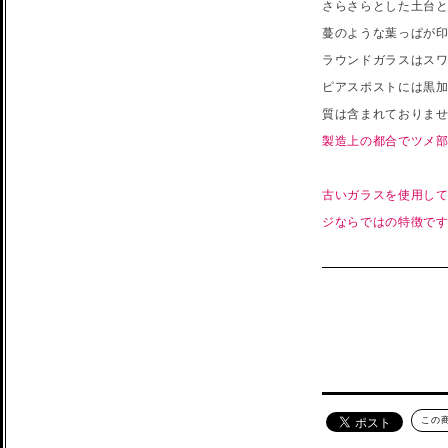
さらさらとした土台
蔓のような葉っぱが
ラウンドガラスはス
ピアスポストには黒加
質は含まれておりませ
製造上の都合でツメ部
古いガラスを使用し
ジならではの特徴で
この