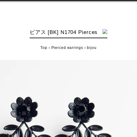
ピアス [BK] N1704 Pierces
Top
›
Pierced earrings
›
bijou