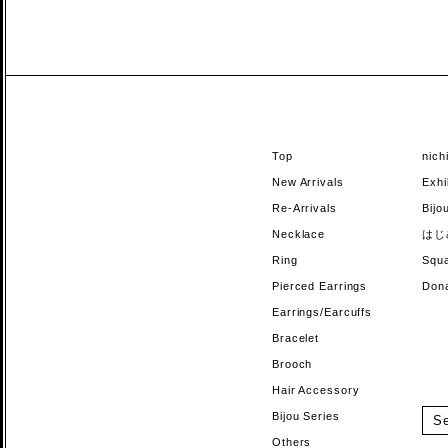
Top
nic
New Arrivals
Exhi
Re-Arrivals
Bi
Necklace
はじ
Ring
Sq
Pierced Earrings
Do
Earrings/Earcuffs
Bracelet
Brooch
Hair Accessory
Bijou Series
Others