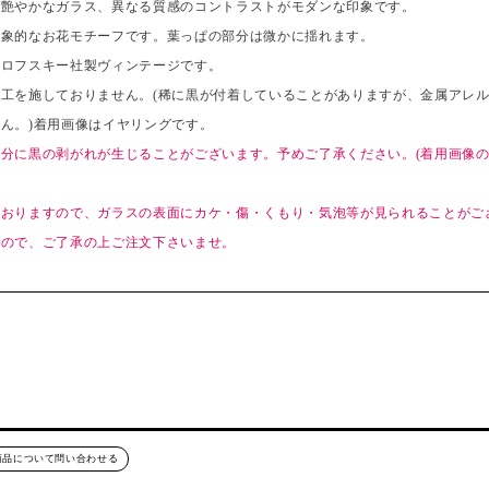
と艶やかなガラス、異なる質感のコントラストがモダンな印象です。
印象的なお花モチーフです。葉っぱの部分は微かに揺れます。
ワロフスキー社製ヴィンテージです。
工を施しておりません。(稀に黒が付着していることがありますが、金属アレ
ん。)着用画像はイヤリングです。
分に黒の剥がれが生じることがございます。予めご了承ください。(着用画像の
ておりますので、ガラスの表面にカケ・傷・くもり・気泡等が見られることがご
すので、ご了承の上ご注文下さいませ。
商品について問い合わせる