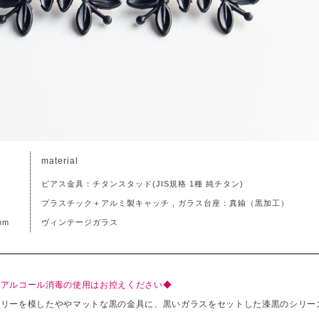
material
ピアス金具：チタンスタッド(JIS規格 1種 純チタン)
プラスチック＋アルミ製キャッチ , ガラス台座：真鍮（黒加工）
mm
ヴィンテージガラス
、アルコール消毒の使用はお控えください◆
サリーを模したややマットな黒の金具に、黒いガラスをセットした漆黒のシリー