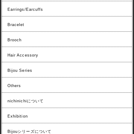
Earrings/Earcuffs
Bracelet
Brooch
Hair Accessory
Bijou Series
Others
nichinichiについて
Exhibition
Bijouシリーズについて