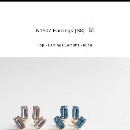
N1507 Earrings [S8]
Top
›
Earrings/Earcuffs
›
bijou