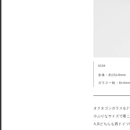
size
全体：約15x9mm
ガラス一粒：8x4m
オクタゴンガラスを2
小ぶりなサイズで着
A,Bどちらも西ドイ