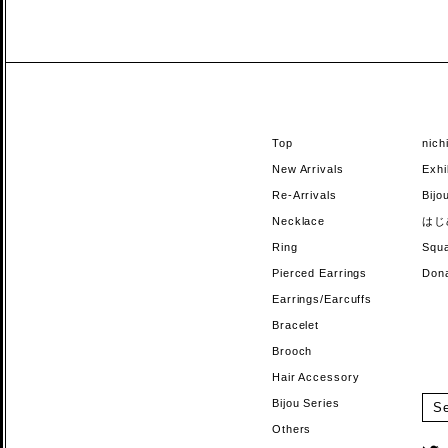
Top
nic
New Arrivals
Exhi
Re-Arrivals
Bi
Necklace
はじ
Ring
Sq
Pierced Earrings
Do
Earrings/Earcuffs
Bracelet
Brooch
Hair Accessory
Bijou Series
Others