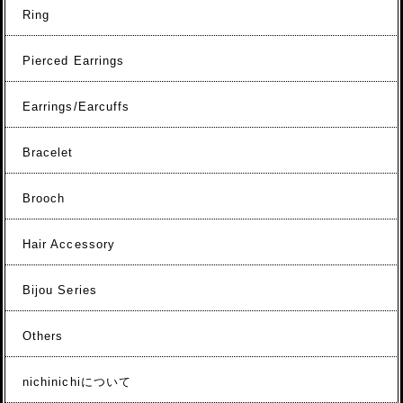
Ring
Pierced Earrings
Earrings/Earcuffs
Bracelet
Brooch
Hair Accessory
Bijou Series
Others
nichinichiについて