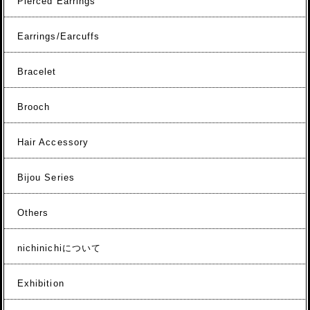
Pierced Earrings
Earrings/Earcuffs
Bracelet
Brooch
Hair Accessory
Bijou Series
Others
nichinichiについて
Exhibition