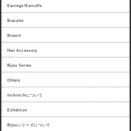
Earrings/Earcuffs
Bracelet
Brooch
Hair Accessory
Bijou Series
Others
nichinichiについて
Exhibition
Bijouシリーズについて