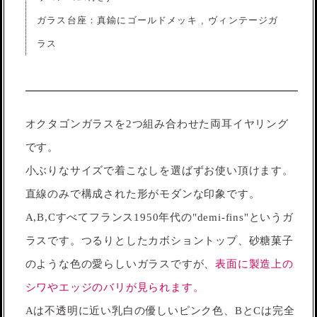
ガラス台座：真鍮にゴールドメッキ , ヴィンテージガ
ラス
オクタゴンガラスを2つ組み合わせた両耳イヤリング
です。
小ぶりなサイズで着こなしを選ばずお使い頂けます。
直線のみで構成された形がモダンな印象です。
A,B,Cすべてフランス1950年代の"demi-fins"というガ
ラスです。つるりとしたカボショントップ、砂糖菓子
のような色の愛らしいガラスですが、
表面に製造上の
シワやエッジのバリが見られます。
Aは不透明に近い乳白の優しいピンク色、BとCは完全