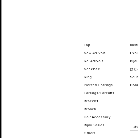
Top
nic
New Arrivals
Exhi
Re-Arrivals
Bi
Necklace
はじ
Ring
Sq
Pierced Earrings
Do
Earrings/Earcuffs
Bracelet
Brooch
Hair Accessory
Bijou Series
Others