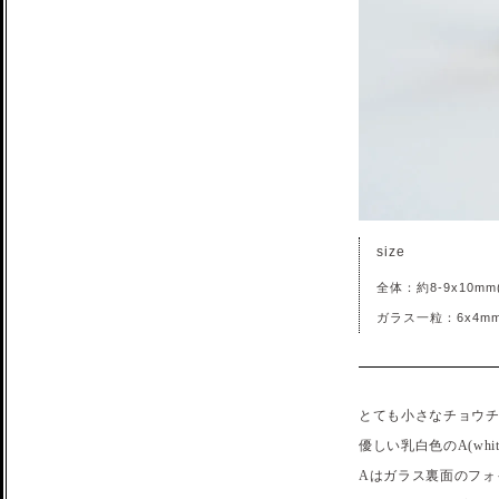
size
全体：約8-9x10m
ガラス一粒：6x4m
とても小さなチョウチ
優しい乳白色のA(whit
Aはガラス裏面のフ