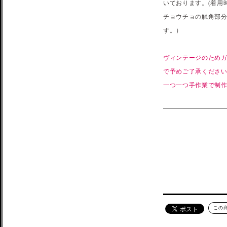
いております。(着用
チョウチョの触角部
す。）
ヴィンテージのためガ
で予めご了承くださ
一つ一つ手作業で制
この