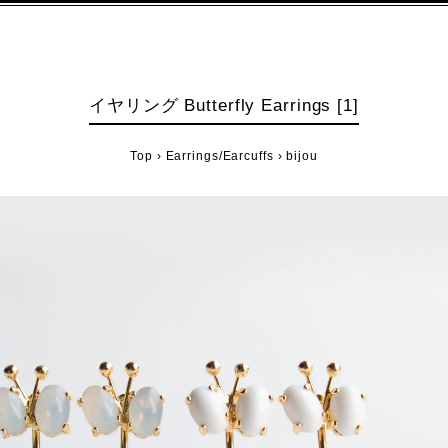
イヤリング Butterfly Earrings [1]
Top
›
Earrings/Earcuffs
›
bijou