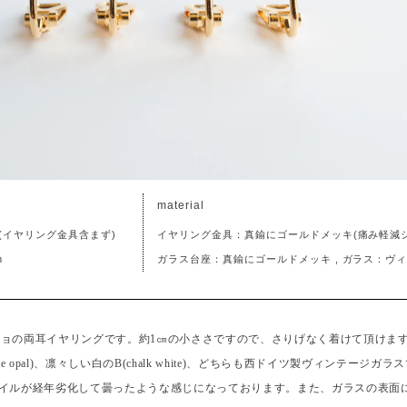
material
m(イヤリング金具含まず)
イヤリング金具：真鍮にゴールドメッキ(痛み軽減
m
ガラス台座：真鍮にゴールドメッキ , ガラス：ヴ
ョの両耳イヤリングです。約1㎝の小ささですので、さりげなく着けて頂けま
e opal)、凛々しい白のB(chalk white)、どちらも西ドイツ製ヴィンテージガラ
ォイルが経年劣化して曇ったような感じになっております。また、ガラスの表面