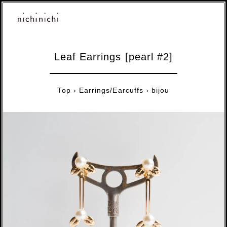
Leaf Earrings [pearl #2]
Top
›
Earrings/Earcuffs
›
bijou