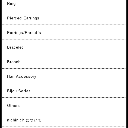
Ring
Pierced Earrings
Earrings/Earcuffs
Bracelet
Brooch
Hair Accessory
Bijou Series
Others
nichinichiについて