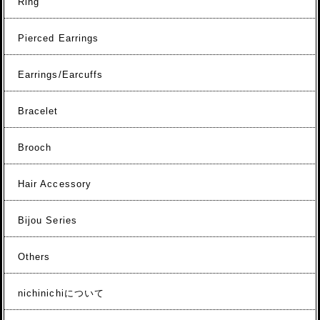
Ring
Pierced Earrings
Earrings/Earcuffs
Bracelet
Brooch
Hair Accessory
Bijou Series
Others
nichinichiについて