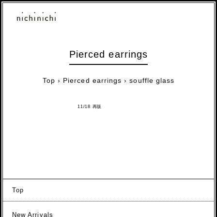
Pierced earrings
Top
›
Pierced earrings
›
souffle glass
11/18 再販
Top
New Arrivals